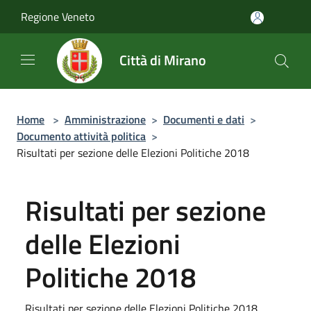
Salta al contenuto principale
Regione Veneto
Città di Mirano
Home
>
Amministrazione
>
Documenti e dati
>
Documento attività politica
>
Risultati per sezione delle Elezioni Politiche 2018
Risultati per sezione
delle Elezioni
Politiche 2018
Risultati per sezione delle Elezioni Politiche 2018