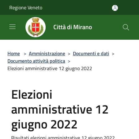
Salta al contenuto principale
Regione Veneto
Città di Mirano
Home
>
Amministrazione
>
Documenti e dati
>
Documento attività politica
>
Elezioni amministrative 12 giugno 2022
Elezioni
amministrative 12
giugno 2022
Risultati elezioni amministrative 12 giugno 2022